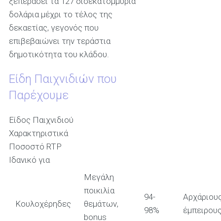
ξεπεράσει τα 127 δισεκατομμύρια
δολάρια μέχρι το τέλος της
δεκαετίας, γεγονός που
επιβεβαιώνει την τεράστια
δημοτικότητα του κλάδου.
Είδη Παιχνιδιών που
Παρέχουμε
Είδος Παιχνιδιού
Χαρακτηριστικά
Ποσοστό RTP
Ιδανικό για
Μεγάλη
ποικιλία
94-
Αρχάριους
Κουλοχέρηδες
θεμάτων,
98%
έμπειρου
bonus