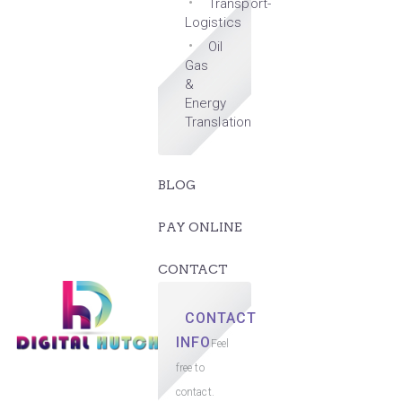
Transport-
Logistics
Oil
Gas
&
Energy
Translation
BLOG
PAY ONLINE
CONTACT
CONTACT
INFO
Feel
free to
contact.