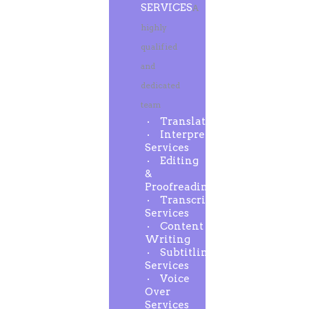
SERVICES
A
highly
qualified
and
dedicated
team
Translation
Interpreting
Services
Editing
&
Proofreading
Transcription
Services
Content
Writing
Subtitling
Services
Voice
Over
Services