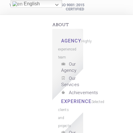
English
YOUR DIGITAL PARTNER
ISO 9001:2015
CERTIFIED
ABOUT
AGENCY
Highly
experienced
team
Our
Agency
Our
Services
Achievements
EXPERIENCE
Selected
clients
and
projects
Our