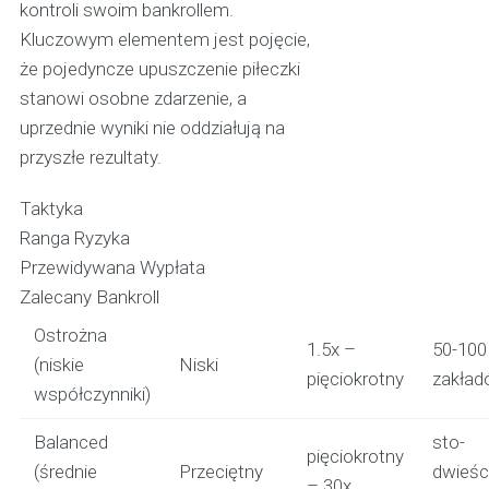
kontroli swoim bankrollem.
Kluczowym elementem jest pojęcie,
że pojedyncze upuszczenie piłeczki
stanowi osobne zdarzenie, a
uprzednie wyniki nie oddziałują na
przyszłe rezultaty.
Taktyka
Ranga Ryzyka
Przewidywana Wypłata
Zalecany Bankroll
Ostrożna
1.5x –
50-100
(niskie
Niski
pięciokrotny
zakła
współczynniki)
Balanced
sto-
pięciokrotny
(średnie
Przeciętny
dwieśc
– 30x