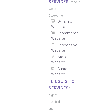
SERVICES
Bespoke
Website
Development
Dynamic
Website
Ecommerce
Website
Responsive
Website
Static
Website
Custom
Website
LINGUISTIC
SERVICES
A
highly
qualified
and