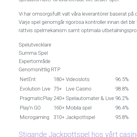
Vi har omsorgsfullt valt våra leverantörer baserat på 
Varje spel genomgår rigorösa kontroller innan det blir 
rättvis spelmekanism samt optimala utbetalningspro
Spelutvecklare
Summa Spel
Expertområde
Genomsnittlig RTP
NetEnt
180+
Videoslots
96.5%
Evolution Live
75+
Live Casino
98.8%
PragmaticPlay
240+
Spelautomater & Live
96.2%
Play’n GO
160+
Mobila spel
96.4%
Microgaming
310+
Jackpottspel
95.8%
Stigande Jackpottspel hos vårt casi