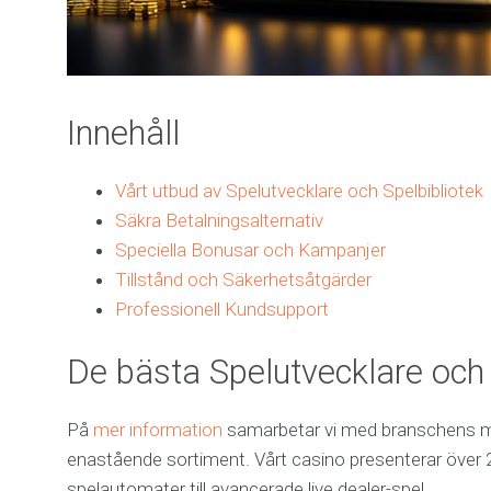
Innehåll
Vårt utbud av Spelutvecklare och Spelbibliotek
Säkra Betalningsalternativ
Speciella Bonusar och Kampanjer
Tillstånd och Säkerhetsåtgärder
Professionell Kundsupport
De bästa Spelutvecklare och 
På
mer information
samarbetar vi med branschens mes
enastående sortiment. Vårt casino presenterar över 20
spelautomater till avancerade live dealer-spel.