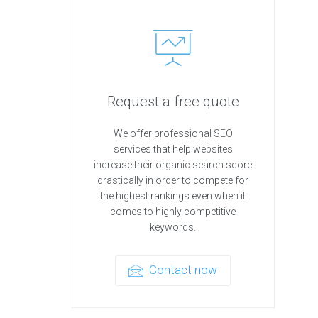
Request a free quote
We offer professional SEO
services that help websites
increase their organic search score
drastically in order to compete for
the highest rankings even when it
comes to highly competitive
keywords.
Contact now