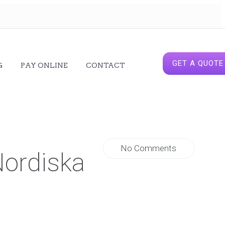
GET A QUOTE
G
PAY ONLINE
CONTACT
No Comments
Nordiska