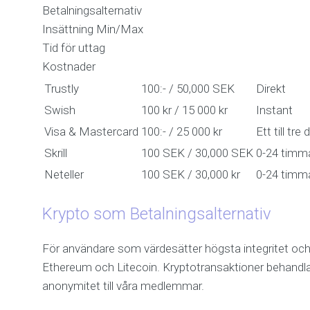
Betalningsalternativ
Insättning Min/Max
Tid för uttag
Kostnader
Trustly
100:- / 50,000 SEK
Direkt
Swish
100 kr / 15 000 kr
Instant
Visa & Mastercard
100:- / 25 000 kr
Ett till tre
Skrill
100 SEK / 30,000 SEK
0-24 timm
Neteller
100 SEK / 30,000 kr
0-24 timm
Krypto som Betalningsalternativ
För användare som värdesätter högsta integritet och s
Ethereum och Litecoin. Kryptotransaktioner behandlas
anonymitet till våra medlemmar.