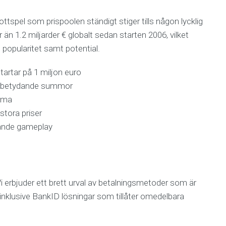
ttspel som prispoolen ständigt stiger tills någon lycklig
än 1.2 miljarder € globalt sedan starten 2006, vilket
s popularitet samt potential.
artar på 1 miljon euro
it betydande summor
tema
stora priser
nande gameplay
Vi erbjuder ett brett urval av betalningsmetoder som är
inklusive BankID lösningar som tillåter omedelbara