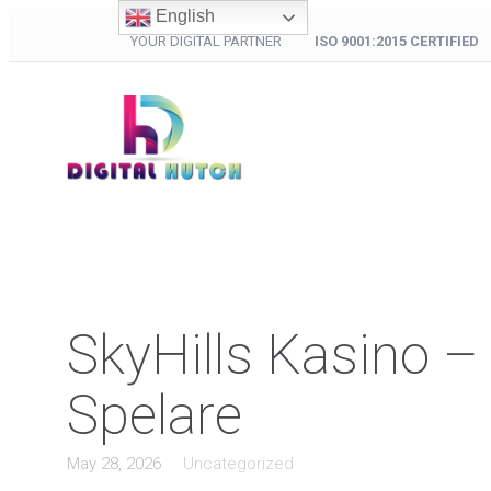
English
YOUR DIGITAL PARTNER
ISO 9001:2015 CERTIFIED
SkyHills Kasino –
Spelare
May 28, 2026
Uncategorized