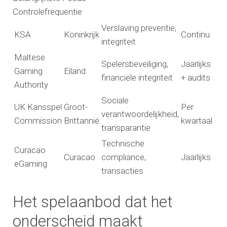
Controlefrequentie
Verslaving preventie,
KSA
Koninkrijk
Continu
integriteit
Maltese
Spelersbeveiliging,
Jaarlijks
Gaming
Eiland
financiële integriteit
+ audits
Authority
Sociale
UK Kansspel
Groot-
Per
verantwoordelijkheid,
Commission
Brittannië
kwartaal
transparantie
Technische
Curacao
Curacao
compliance,
Jaarlijks
eGaming
transacties
Het spelaanbod dat het
onderscheid maakt