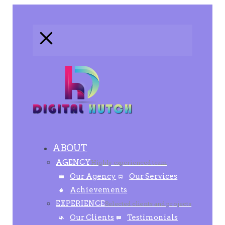
ABOUT
AGENCY
Highly experienced team
Our Agency
Our Services
Achievements
EXPERIENCE
Selected clients and projects
Our Clients
Testimonials