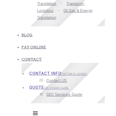
Translation
Transport-
Logistics
Oil Gas & Energy
Translation
BLOG
PAY ONLINE
CONTACT
CONTACT INFO
Feel free to contact.
Contact US
QUOTE
Get instant quote.
SEO Services Quote