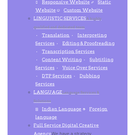
Responsive Website
Static
Website
Custom Website
LINGUISTIC SERVICES
A highly
qualified and dedicated team
Translation
Interpreting
Services
Editing & Proofreading
Transcription Services
Content Writing
Subtitling
Services
Voice Over Services
DTP Services
Dubbing
Services
LANGUAGE
Language Services &
Solutions
Indian Language
Foreign
language
Full Service Digital Creative
Agency
We have a strategy,