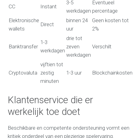
3-5
Eventueel
CC
Instant
werkdagen
percentage
Elektronische
binnen 24
Geen kosten tot
Direct
wallets
uur
2%
drie tot
1-3
Banktransfer
zeven
Verschilt
werkdagen
werkdagen
vijftien tot
Cryptovaluta
zestig
1-3 uur
Blockchainkosten
minuten
Klantenservice die er
werkelijk toe doet
Beschikbare en competente ondersteuning vormt een
kritiek onderdeel van een plezierige spelervaring.