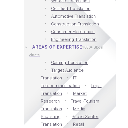
Website Translation
Certified Translation
Automotive Translation
Construction Translation
Consumer Electronics
Engineering Translation
AREAS OF EXPERTISE
1000+ Global
clients
Gaming Translation
Target Audience
Translation
IT
Telecommunication
Legal
Translation
Market
Research
Travel-Tourism
Translation
Media
Publishing
Public Sector
Translation
Retail