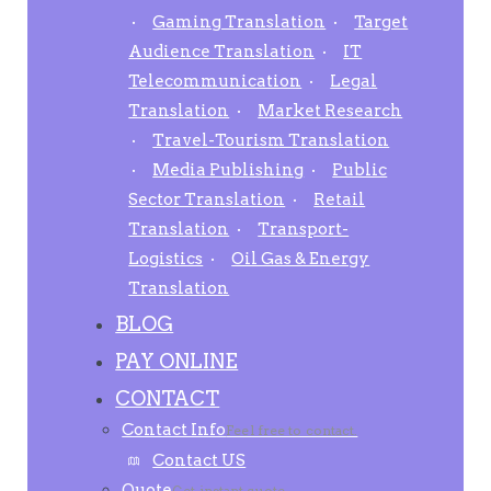
Gaming Translation
Target
Audience Translation
IT
Telecommunication
Legal
Translation
Market Research
Travel-Tourism Translation
Media Publishing
Public
Sector Translation
Retail
Translation
Transport-
Logistics
Oil Gas & Energy
Translation
BLOG
PAY ONLINE
CONTACT
Contact Info
Feel free to contact.
Contact US
Quote
Get instant quote.