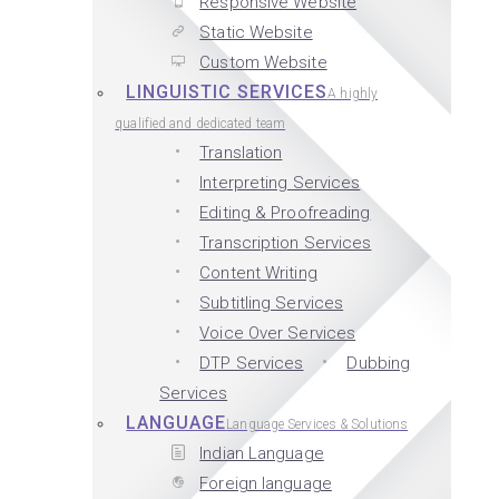
Responsive Website
Static Website
Custom Website
LINGUISTIC SERVICES
A highly
qualified and dedicated team
Translation
Interpreting Services
Editing & Proofreading
Transcription Services
Content Writing
Subtitling Services
Voice Over Services
DTP Services
Dubbing
Services
LANGUAGE
Language Services & Solutions
Indian Language
Foreign language