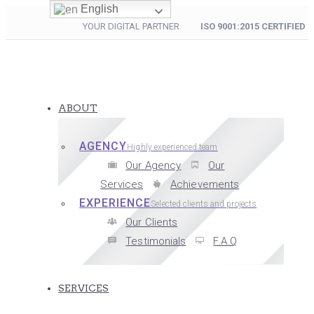
English
YOUR DIGITAL PARTNER
ISO 9001:2015 CERTIFIED
ABOUT
AGENCY
Highly experienced team
Our Agency
Our
Services
Achievements
EXPERIENCE
Selected clients and projects
Our Clients
Testimonials
F.A.Q
SERVICES