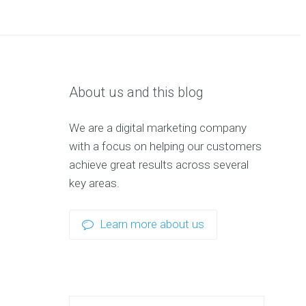
About us and this blog
We are a digital marketing company
with a focus on helping our customers
achieve great results across several
key areas.
Learn more about us