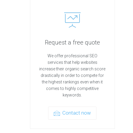
Request a free quote
We offer professional SEO
services that help websites
increase their organic search score
drastically in order to compete for
the highest rankings even when it
comes to highly competitive
keywords.
Contact now