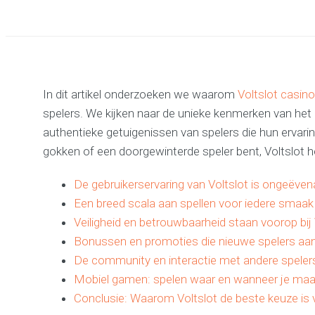
In dit artikel onderzoeken we waarom
Voltslot casin
spelers. We kijken naar de unieke kenmerken van het p
authentieke getuigenissen van spelers die hun ervari
gokken of een doorgewinterde speler bent, Voltslot he
De gebruikerservaring van Voltslot is ongeëven
Een breed scala aan spellen voor iedere smaak
Veiligheid en betrouwbaarheid staan voorop bij 
Bonussen en promoties die nieuwe spelers aa
De community en interactie met andere speler
Mobiel gamen: spelen waar en wanneer je maar
Conclusie: Waarom Voltslot de beste keuze is 