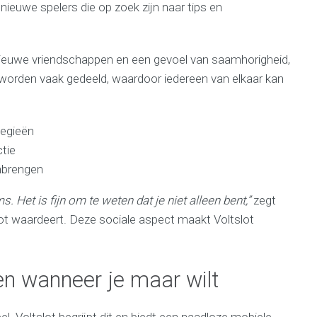
nieuwe spelers die op zoek zijn naar tips en
 nieuwe vriendschappen en een gevoel van saamhorigheid,
 worden vaak gedeeld, waardoor iedereen van elkaar kan
tegieën
tie
nbrengen
. Het is fijn om te weten dat je niet alleen bent,”
zegt
ot waardeert. Deze sociale aspect maakt Voltslot
n wanneer je maar wilt