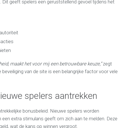
Dit geeft spelers een geruststellend gevoel tijdens het
utoriteit
sacties
mieten
igheid, maakt het voor mij een betrouwbare keuze,”
zegt
beveiliging van de site is een belangrijke factor voor vele
ieuwe spelers aantrekken
ntrekkelijke bonusbeleid. Nieuwe spelers worden
een extra stimulans geeft om zich aan te melden. Deze
geld, wat de kans op winnen vergroot.