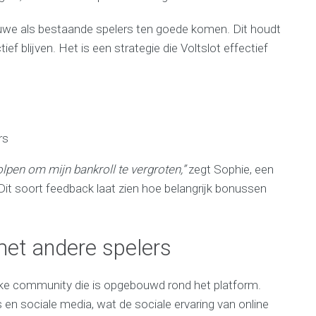
euwe als bestaande spelers ten goede komen. Dit houdt
ef blijven. Het is een strategie die Voltslot effectief
rs
pen om mijn bankroll te vergroten,”
zegt Sophie, een
it soort feedback laat zien hoe belangrijk bonussen
met andere spelers
erke community die is opgebouwd rond het platform.
n sociale media, wat de sociale ervaring van online