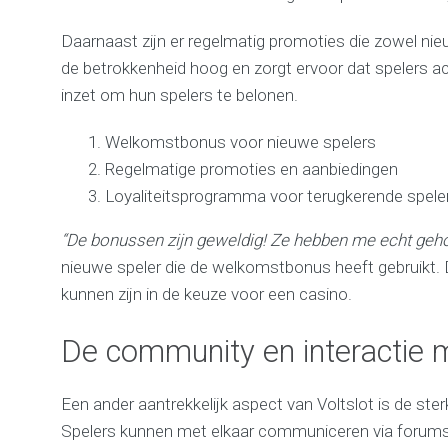
Daarnaast zijn er regelmatig promoties die zowel ni
de betrokkenheid hoog en zorgt ervoor dat spelers acti
inzet om hun spelers te belonen.
Welkomstbonus voor nieuwe spelers
Regelmatige promoties en aanbiedingen
Loyaliteitsprogramma voor terugkerende spele
“De bonussen zijn geweldig! Ze hebben me echt gehol
nieuwe speler die de welkomstbonus heeft gebruikt. D
kunnen zijn in de keuze voor een casino.
De community en interactie 
Een ander aantrekkelijk aspect van Voltslot is de st
Spelers kunnen met elkaar communiceren via forums e