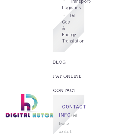
Transport-
Logistics
Oil
Gas
&
Energy
Translation
BLOG
PAY ONLINE
CONTACT
CONTACT
INFO
Feel
free to
contact.