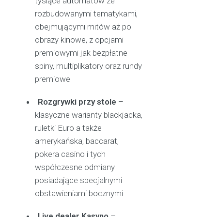
tysiące automatów ze
rozbudowanymi tematykami,
obejmującymi mitów aż po
obrazy kinowe, z opcjami
premiowymi jak bezpłatne
spiny, multiplikatory oraz rundy
premiowe
Rozgrywki przy stole
–
klasyczne warianty blackjacka,
ruletki Euro a także
amerykańska, baccarat,
pokera casino i tych
współczesne odmiany
posiadające specjalnymi
obstawieniami bocznymi
Live dealer Kasyno
–