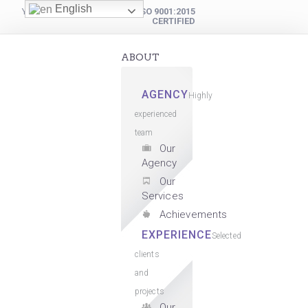
English
YOUR DIGITAL PARTNER
ISO 9001:2015
CERTIFIED
ABOUT
AGENCY
Highly
experienced
team
Our
Agency
Our
Services
Achievements
EXPERIENCE
Selected
clients
and
projects
Our