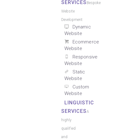
SERVICES
Bespoke
Website
Development
Dynamic
Website
Ecommerce
Website
Responsive
Website
Static
Website
Custom
Website
LINGUISTIC
SERVICES
A
highly
qualified
and