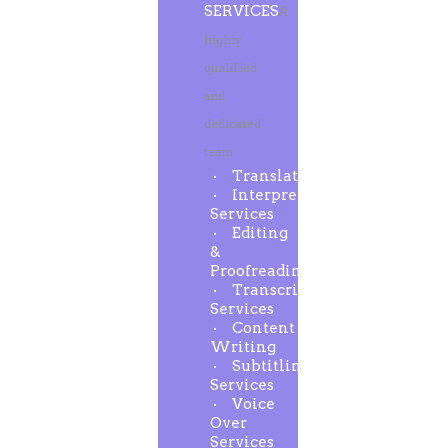
SERVICES
A
highly
qualified
and
dedicated
team
Translation
Interpreting
Services
Editing
&
Proofreading
Transcription
Services
Content
Writing
Subtitling
Services
Voice
Over
Services