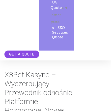
US
Quote
Get
instant
quote.
SEO
Services
Quote
GET A QUOTE
X3Bet Kasyno –
Wyczerpujący
Przewodnik odnośnie
Platformie
Hazardowej Nowej