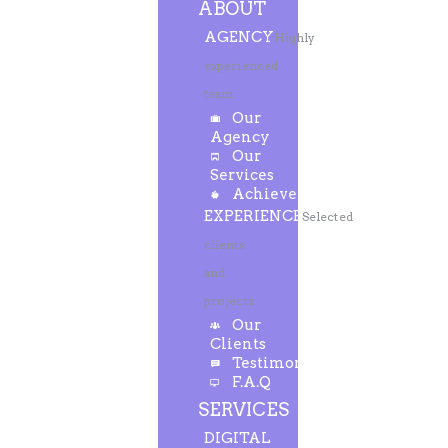
ABOUT
AGENCY
Highly
experienced
team
Our
Agency
Our
Services
Achievements
EXPERIENCE
Selected
clients
and
projects
Our
Clients
Testimonials
F.A.Q
SERVICES
DIGITAL