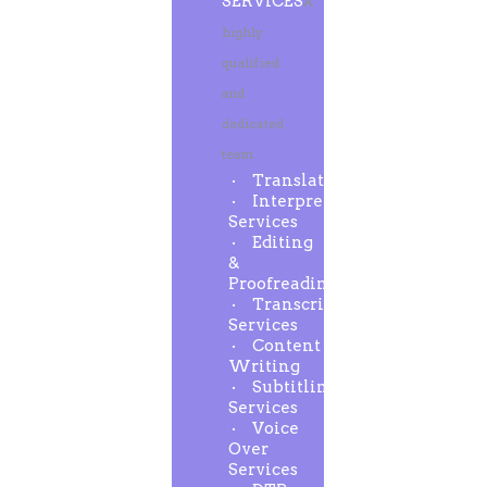
SERVICES
A
highly
qualified
and
dedicated
team
Translation
Interpreting
Services
Editing
&
Proofreading
Transcription
Services
Content
Writing
Subtitling
Services
Voice
Over
Services