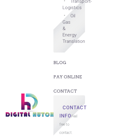
Transport-
Logistics
Oil
Gas
&
Energy
Translation
BLOG
PAY ONLINE
CONTACT
CONTACT
INFO
Feel
free to
contact.