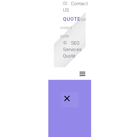
Contact
US
QUOTE
Get
instant
quote.
SEO
Services
Quote