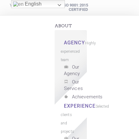
English
YOUR DIGITAL PARTNER
ISO 9001:2015
CERTIFIED
ABOUT
AGENCY
Highly
experienced
team
Our
Agency
Our
Services
Achievements
EXPERIENCE
Selected
clients
and
projects
Our