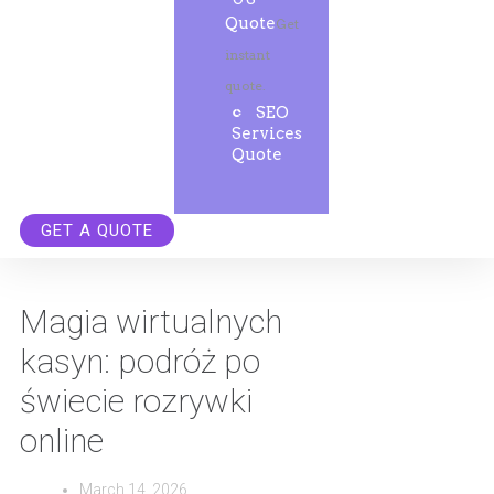
Quote
Get
instant
quote.
SEO
Services
Quote
GET A QUOTE
Magia wirtualnych
kasyn: podróż po
świecie rozrywki
online
March 14, 2026