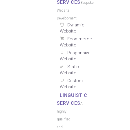
SERVICES
Bespoke
Website
Development
Dynamic
Website
Ecommerce
Website
Responsive
Website
Static
Website
Custom
Website
LINGUISTIC
SERVICES
A
highly
qualified
and